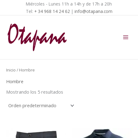
Ir
Miércoles - Lunes 11h a 14h y de 17h a 20h
B
P
P
al
Tel:
+ 34 968 14 24 62
|
info@otapana.com
u
r
r
contenido
s
e
e
c
c
c
a
i
i
r
o
o
p
m
m
o
í
á
Inicio
/ Hombre
r
n
x
Hombre
:
i
i
Mostrando los 5 resultados
m
m
o
o
Este
Este